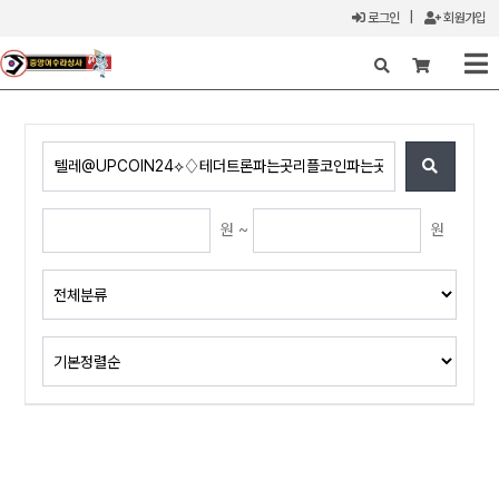
로그인
|
회원가입
X
원 ~
원