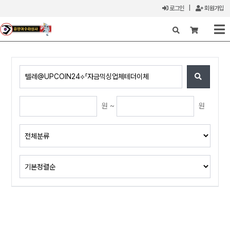
로그인
|
회원가입
X
원 ~
원