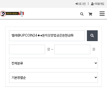
로그인
|
회원가입
X
원 ~
원