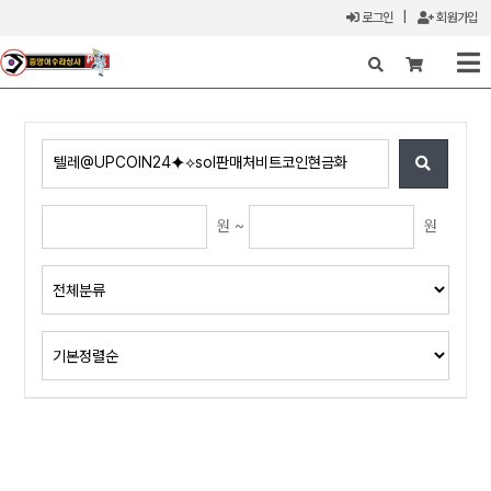
로그인
|
회원가입
X
원 ~
원