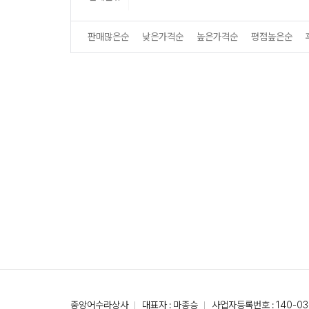
판매많은순
낮은가격순
높은가격순
평점높은순
중앙어수라상사
대표자 : 마종승
사업자등록번호 : 140-03