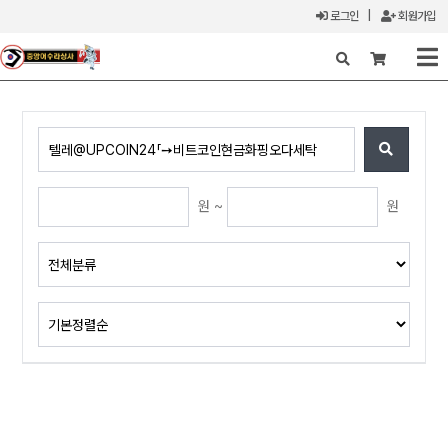
로그인
|
회원가입
X
원 ~
원