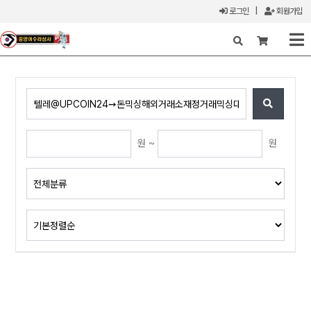
로그인
|
회원가입
X
원 ~
원