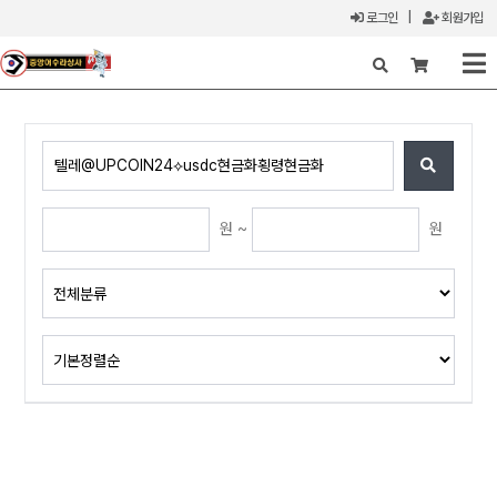
로그인
|
회원가입
X
원 ~
원