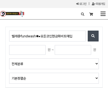
로그인
|
회원가입
X
원 ~
원