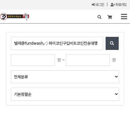
로그인
|
회원가입
X
원 ~
원