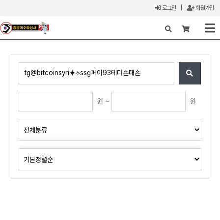
로그인
|
회원가입
X
원 ~
원