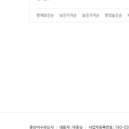
판매많은순
낮은가격순
높은가격순
평점높은순
중앙어수라상사
대표자 : 마종승
사업자등록번호 : 140-03