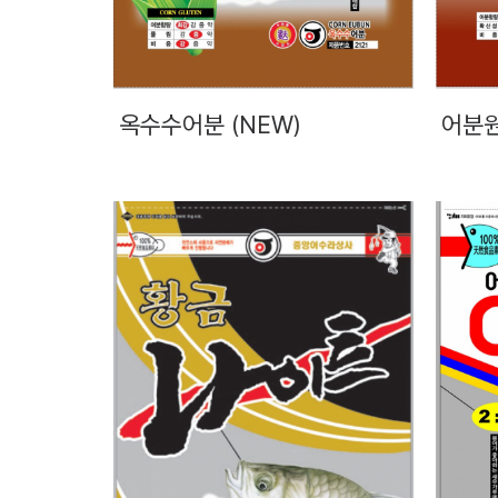
옥수수어분 (NEW)
어분원