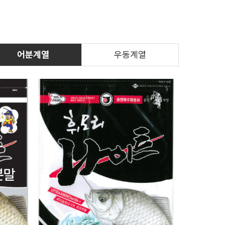
어분계열
우동계열