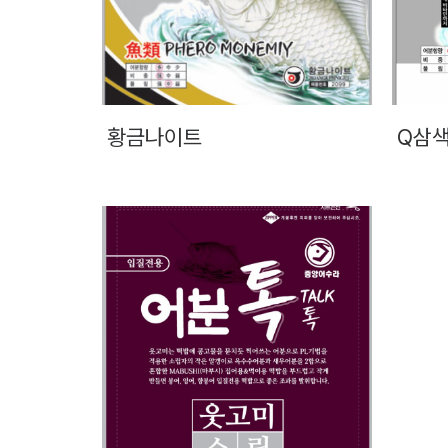
황금나이트
Q삼