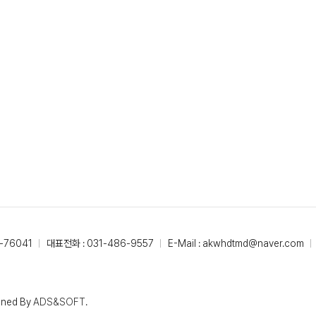
-76041
대표전화 : 031-486-9557
E-Mail : akwhdtmd@naver.com
gned By
ADS&SOFT
.