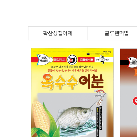
확산성집어제
글루텐떡밥