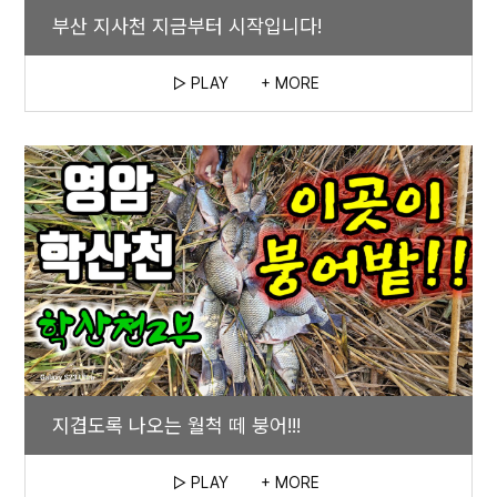
부산 지사천 지금부터 시작입니다!
▷ PLAY
+ MORE
지겹도록 나오는 월척 떼 붕어!!!
▷ PLAY
+ MORE