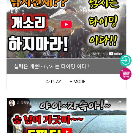
실력은 개뿔!~/낚시는 타이밍 이다!!
▷ PLAY
+ MORE