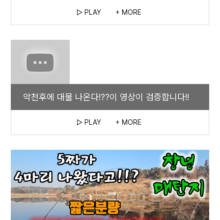
▷ PLAY
+ MORE
악천후에 대물 나온다!??이 영상이 검증합니다!!
▷ PLAY
+ MORE