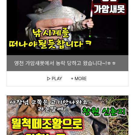
영천 가암새못에서 농락 당하고 왔습니다~!ㅎㅎ
▷ PLAY
+ MORE