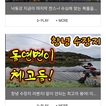
낙동강 지금이 마지막 찬스~! 수심에 맞는 목줄을 사용하라!
▷ PLAY
+ MORE
창녕 수장지 리벤지! 말이 안되는 최고의 붕어! 이래서 수장지~ 하는구나!
▷ PLAY
+ MORE