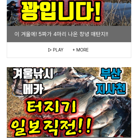
이 겨울에! 5짜가 4마리 나온 창녕 매탄지!!
▷ PLAY
+ MORE