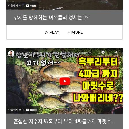
낚시를 방해하는 녀석들의 정체는!??
▷ PLAY
+ MORE
준설한 저수지!!//혹부리 부터 4짜급까지 마릿수로 나와버림!?