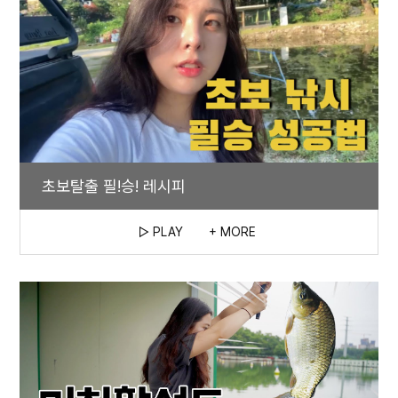
초보탈출 필!승! 레시피
▷ PLAY
+ MORE