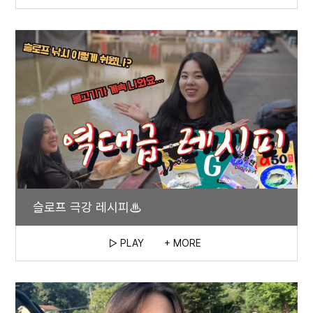
슬로프 극강 레시피♨
▷ PLAY
+ MORE