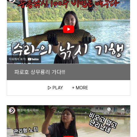
파로호 상무룡리 가다!!!
▷ PLAY
+ MORE