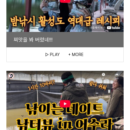
찌맛을 봐 버렸네!!!
▷ PLAY
+ MORE