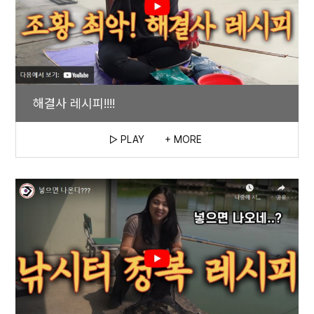
해결사 레시피!!!!
▷ PLAY
+ MORE