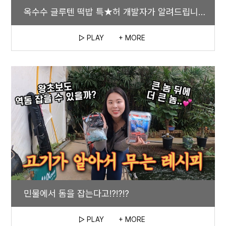
옥수수 글루텐 떡밥 특★허 개발자가 알려드립니다!!
▷ PLAY
+ MORE
민물에서 돔을 잡는다고!?!?!?
▷ PLAY
+ MORE