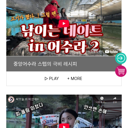
중앙어수라 스텝의 극비 레시피
▷ PLAY
+ MORE