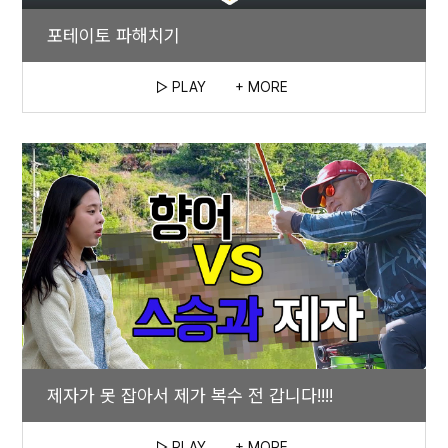
포테이토 파해치기
▷ PLAY
+ MORE
제자가 못 잡아서 제가 복수 전 갑니다!!!!
▷ PLAY
+ MORE