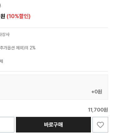
원
0원
(10%할인)
라상사
추가옵션 제외)의 2%
제
+0원
11,700원
바로구매