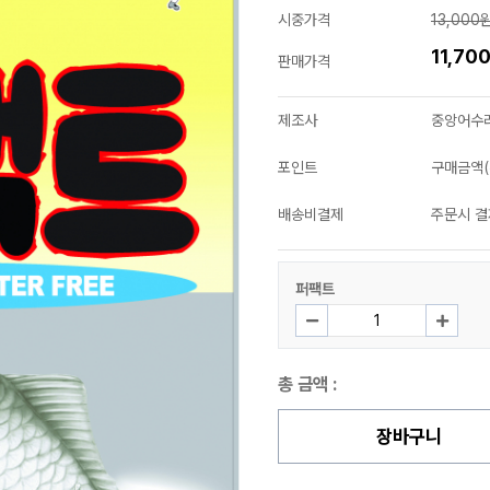
시중가격
13,000
11,70
판매가격
제조사
중앙어수
포인트
구매금액(
배송비결제
주문시 결
퍼팩트
총 금액 :
장바구니