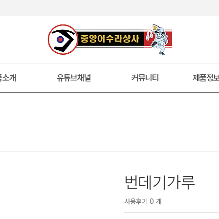
품소개
유튜브채널
커뮤니티
제품정
번데기가루
사용후기 0 개