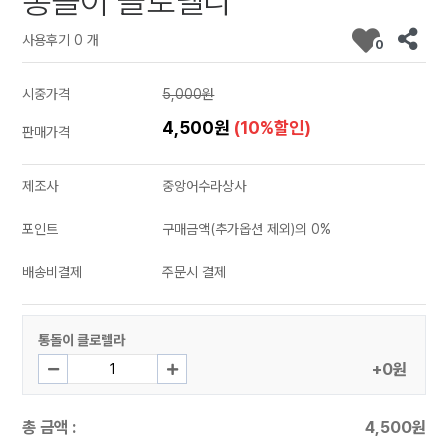
통돌이 클로렐라
사용후기 0 개
0
시중가격
5,000원
4,500원
(10%할인)
판매가격
제조사
중앙어수라상사
포인트
구매금액(추가옵션 제외)의 0%
배송비결제
주문시 결제
통돌이 클로렐라
+0원
총 금액 :
4,500원