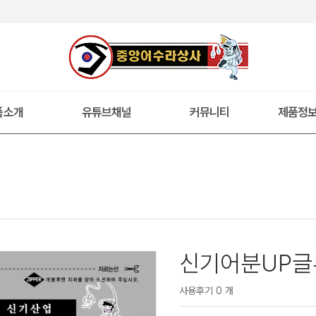
품소개
유튜브채널
커뮤니티
제품정
신기어분UP글
사용후기 0 개