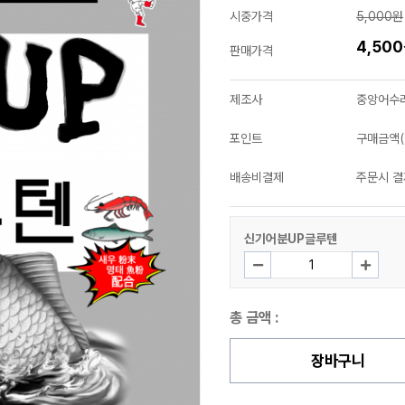
시중가격
5,000원
4,50
판매가격
제조사
중앙어수
포인트
구매금액(
배송비결제
주문시 결
신기어분UP글루텐
총 금액 :
장바구니