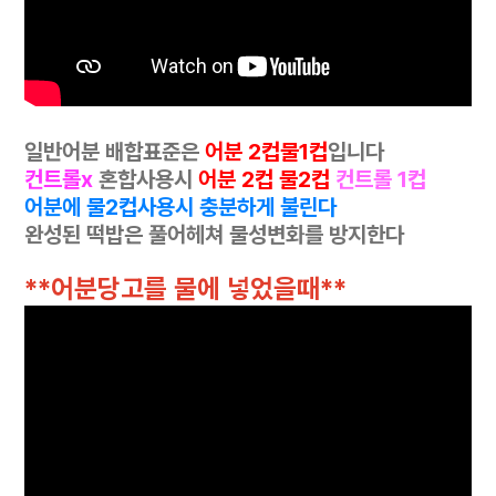
일반어분 배합표준은
어분 2컵물1컵
입니다
컨트롤x
혼합사용시
어분 2컵 물2컵
컨트롤 1컵
어분에 물2컵사용시 충분하게 불린다
완성된 떡밥은 풀어헤쳐 물성변화를 방지한다
**어분당고를 물에 넣었을때**