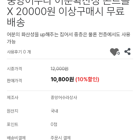
중앙어수라 어분확산성 콘트롤
X 20000원 이상구매시 무료
배송
어분의 화산성을 up해주는 집어서 중층은 물론 전층에서도 사용
가능
사용후기 0 개
0
시중가격
12,000원
10,800원
(10%할인)
판매가격
제조사
중앙어수라상사
원산지
국내
포인트
0점
배송비결제
주문시 결제