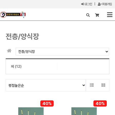
로그인
|
회원가입
X
전층/양식장
찌 (12)
40%
40%