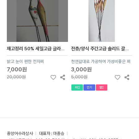
재고정리 50% 세일고급 글라스광섬유 전자찌 1개당(배터리 cr-322미포함)
전층/양식 주간고급 솔리드 갈대찌 20000원이상 구매시 무료배송
밝고 눈이 편한 전자찌
천연갈대로 가공하여 가성비좋은 찌
7,000원
3,000원
20,000원
5,000원
최신
인기
할인
중앙어수라상사
대표자 : 마종승