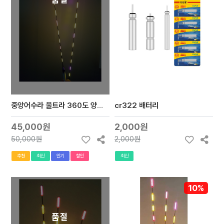
중앙어수라 울트라 360도 양면발광 공작찌(이중보완으로 물이들어가는걸 방지)
cr322 배터리
45,000원
2,000원
50,000원
2,000원
추천
최신
인기
할인
최신
10%
품절