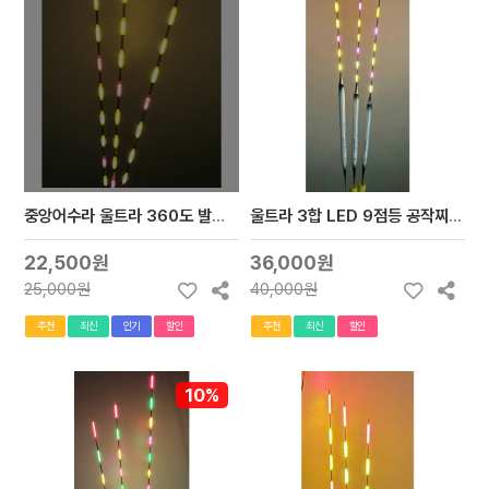
중앙어수라 울트라 360도 발광 찌톱만24cm(8목),26cm(9목),29cm(10목)(cr-322배터리사용)
울트라 3합 LED 9점등 공작찌 L 사이즈 톱길이 270mm(배터리 cr-322미포함)20000원이상구매시택배비무료
22,500원
36,000원
25,000원
40,000원
추천
최신
인기
할인
추천
최신
할인
10%