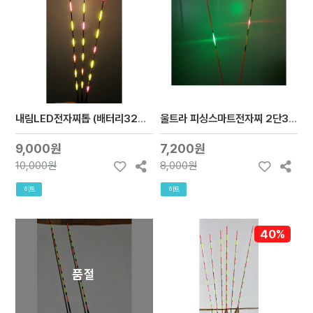
내림LED전자찌톱 (배터리322사용)20000원이상 구매시 무료배송
울트라 피싱스마트전자찌 2단3단찌톱 (배터리 425 )20000원이상 구매시 무료배송
9,000원
7,200원
10,000원
8,000원
히트
히트
40%
품절