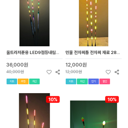
울트라저푼용 LED9점등내림공작찌 1개당(배터리cr-322미포함)무료배송
민물 전자찌톱 전자찌 재료 28CM,30CM,32CM(배터리-322) 20000이상구매시 무료배송
36,000원
12,000원
40,000원
12,000원
히트
추천
최신
히트
최신
인기
할인
10%
10%