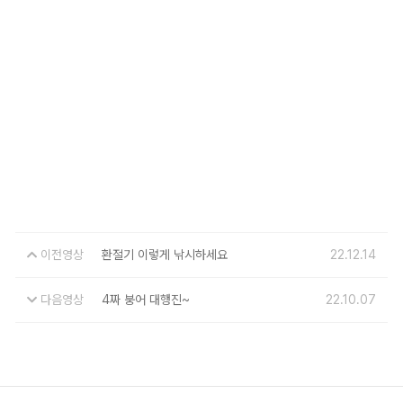
이전영상
환절기 이렇게 낚시하세요
22.12.14
다음영상
4짜 붕어 대행진~
22.10.07