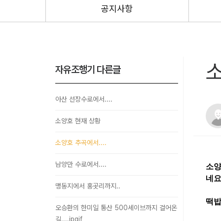
공지사항
소
자유조행기 다른글
아산 선장수로에서....
소양호 현재 상황
소양호 추곡에서....
남양만 수로에서....
소양
네요
맹동지에서 홍곳리까지..
떡
오승환의 한미일 통산 500세이브까지 걸어온
길....jpgif