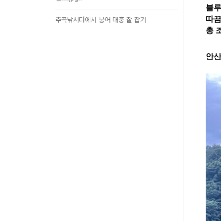
블루
따끔
추곡낚시터에서 붕어 대충 잘 잡기
총 
안