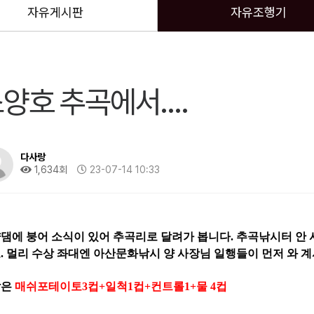
자유게시판
자유조행기
양호 추곡에서....
다사랑
1,634회
23-07-14 10:33
댐에 붕어 소식이 있어 추곡리로 달려가 봅니다. 추곡낚시터 안
. 멀리 수상 좌대엔 아산문화낚시 양 사장님 일행들이 먼저 와 
밥은
매쉬포테이토3컵+일척1컵+컨트롤1+물 4컵