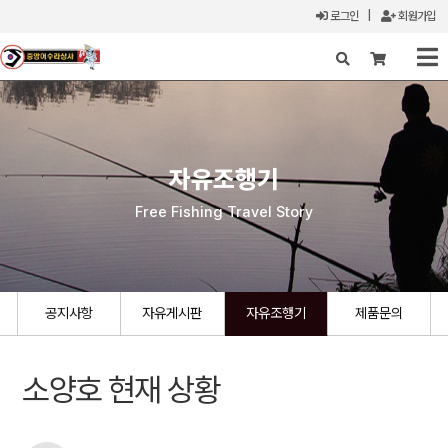
로그인
|
회원가입
X
자유조행기
Free Fishing Travel Story
공지사항
자유게시판
자유조행기
제품문의
소양호 현재 상황