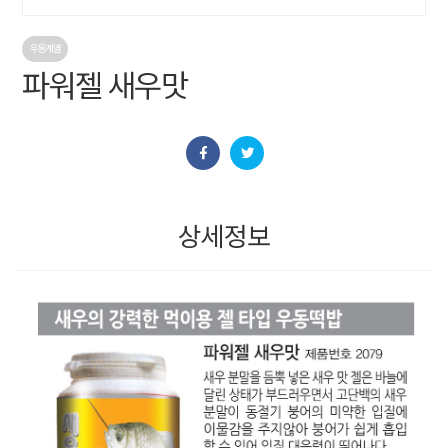
우동계열
파워젤 새우맛
상세정보