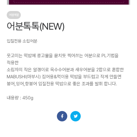
어분계열
어분톡톡(NEW)
입질전용 소립어분
웃고미는 떡밥에 콩고물을 묻치듯 찍어쓰는 어분으로 PL기법을
적용한
소립자의 작은 알갱이로 옥수수어분과 새우어분을 2합으로 혼합한
MABUSHI(마부시) 집어용&먹이용 떡밥을 부드럽고 작게 만들면
붕어,잉어,향붕어 입질전용 떡밥으로 좋은 조과를 발휘 합니다.
내용량 : 450g